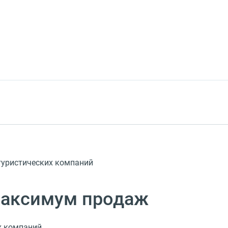
уристических компаний
максимум продаж
х компаний