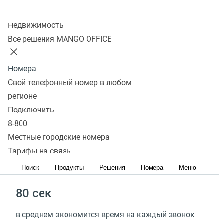
Колл-центр
Недвижимость
в 3 раза
Все решения MANGO OFFICE
быстрей обрабатывается клиентская база
Номера
на 47%
Свой телефонный номер в любом
регионе
выше конверсия при персонализации
Подключить
предложений
8-800
Местные городские номера
до 98%
Тарифы на связь
рутинных задач автоматизировано
Поиск
Продукты
Решения
Номера
Меню
80 сек
в среднем экономится время на каждый звонок